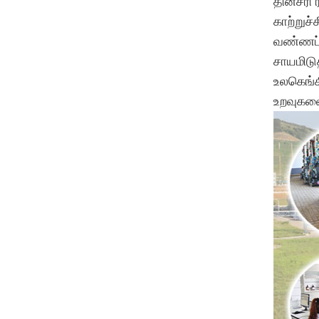
தினசரி 
காற்றுச்ச
வண்ணப்ப
சாயமிடுத
உலகெங்க
உறவுகளை