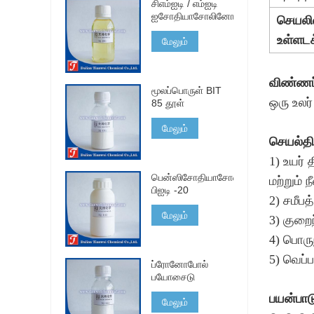
சிஎம்ஐடி / எம்ஐடி
ஐசோதியாசோலினோ
செயலி
உள்ளட
மேலும்
விண்ணப்
மூலப்பொருள் BIT
ஒரு உலர்
85 தூள்
மேலும்
செயல்தி
1) உயர்
பென்ஸிசோதியாசோலினோன்
மற்றும் ந
பிஐடி -20
2) சமீப
மேலும்
3) குறை
4) பொரு
5) வெப்
ப்ரோனோபோல்
பயோசைடு
பயன்பாட
மேலும்