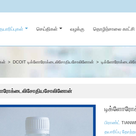
தயாரிப்புகள்
செய்திகள்
வழக்கு
தொழிற்சாலை காட்சி
ுகள்
>
DCOIT டிக்ளோரோக்டைலிசோதியசோலினோன்
>
டிக்ளோரோக்டைலி
ளோரோக்டைலிசோதியசோலினோன்
டிக்ளோரோ
பிராண்ட்
TIANW
தயாரிப்பு தோற்ற