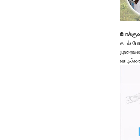
போக்குவ
கடல் போ
முறைகளை
வாடிக்க