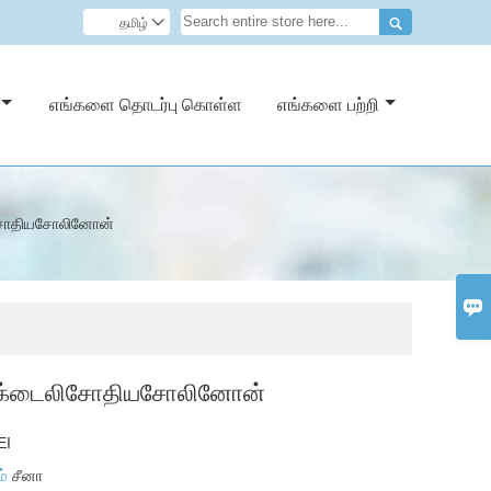

தமிழ்

எங்களை தொடர்பு கொள்ள
எங்களை பற்றி
சோதியசோலினோன்

க்டைலிசோதியசோலினோன்
EI
ம்
சீனா