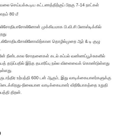
ேலை செய்யக்கூடிய கட்டணத்திற்குப் பிறகு 7-14 நாட்கள்
ாதம் 80 மீ
ிசோதியாசோலினோன் முக்கியமாக பி.வி.சி பிளாஸ்டிக்கில்
ிறது
ைலிசோதியசோலினோவிற்கான தொழில்முறை ஆர் & டி குழு
.
ின் நீண்டகால சோதனைகள் கடல் கப்பல் வண்ணப்பூச்சுகளில்
ைத் தடுப்பதில் இந்த தயாரிப்பு நல்ல விளைவைக் கொண்டுள்ளது
ுள்ளது.
ுடாந்திர உற்பத்தி 600 டன் ஆகும், இது வாடிக்கையாளர்களுக்கு
் கிடைக்கிறது-நிலையான வாடிக்கையாளர் விநியோகத்தை உறுதி
பத்தி திறன்.
0