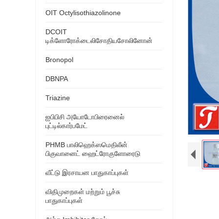
OIT Octylisothiazolinone
DCOIT
டிக்ளோரோக்டைலிசோதியசோலினோன்
Bronopol
DBNPA
Triazine
ஐபிபிசி அயோடோபிரைனைல்
புட்டில்கார்பமேட்
PHMB பாலிஹெக்ஸமெதிலீன்
பிகுவானைட் ஹைட்ரோகுளோரைடு
வீட்டு இரசாயன பாதுகாப்புகள்
விதிமுறைகள் மற்றும் பூச்சு
பாதுகாப்புகள்