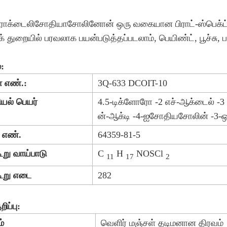
ோக்டைலிசோதியாசோலினோன் ஒரு வகையான பிராட்-ஸ்பெக்ட்ரம் 
க் துறையில் பரவலாக பயன்படுத்தப்படலாம், பெயிண்ட், பூச்சு, பால
:
் எண்.:
3Q-633 DCOIT-10
யல் பெயர்
4.5-டிக்ளோரோ -2 எச்-ஆக்டைல் ​​
ன்-ஆக்டி -4-ஐசோதியசோலின் -3-ஒ
 எண்.
64359-81-5
ூறு வாய்பாடு
C
H
NOSCl
11
17
2
கூறு எடை
282
ிப்பு:
்
வெளிர் மஞ்சள் தடிமனான திரவம்