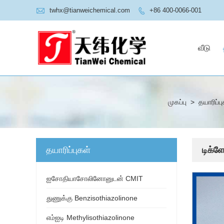

twhx@tianweichemical.com
+86 400-0066-001

வீடு
முகப்பு
>
தயாரிப்ப
தயாரிப்புகள்
டிக்
ஐசோதியாசோலினோனுடன் CMIT
துணுக்கு Benzisothiazolinone
எம்ஐடி Methylisothiazolinone