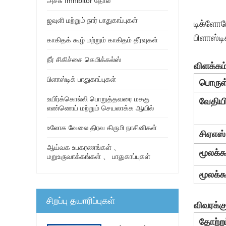
அச்சு Imhibitor தோல்
ஜவுளி மற்றும் நார் பாதுகாப்புகள்
டிக்ளோர
பிளாஸ்டி
காகிதக் கூழ் மற்றும் காகிதம் தீர்வுகள்
நீர் சிகிச்சை கெமிக்கல்ஸ்
விளக்கம்
பிளாஸ்டிக் பாதுகாப்புகள்
பொருள
உயிர்க்கொல்லி பொறுத்தவரை மசகு
வேதியி
எண்ணெய் மற்றும் செயலாக்க ஆயில்
உலோக வேலை திரவ கிருமி நாசினிகள்
சிஏஎஸ்
ஆய்வக உபகரணங்கள் 、
மூலக்க
மறுஉருவாக்கங்கள் 、 பாதுகாப்புகள்
மூலக்
சிறப்பு தயாரிப்புகள்
விவரக்குற
தோற்றம