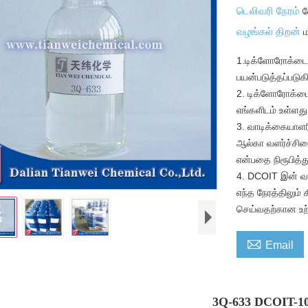
டெலிவரி நேரம்
வ
வழங்கல் திறன்
ம
1.டிக்ளோரோக்டைல
பயன்படுத்தப்படுக
2. டிக்ளோரோக்ட
எங்களிடம் உள்ளது
3. வாடிக்கையாளர
ஆல்கா வளர்ச்சிய
என்பதை நிரூபித்த
4. DCOIT இன் வர
எந்த நேரத்திலும
செய்வதற்கான உற்

Email
3Q-633 DCOIT-1