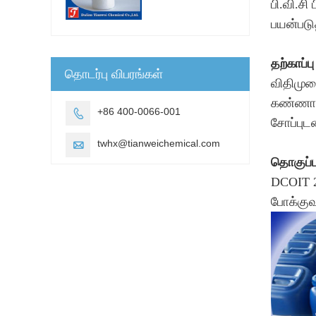
பி.வி.சி
பயன்படுத
தற்காப்ப
தொடர்பு விபரங்கள்
விதிமுற
கண்ணாடி
+86 400-0066-001

சோப்புட
twhx@tianweichemical.com

தொகுப்பு 
DCOIT 25
போக்குவ