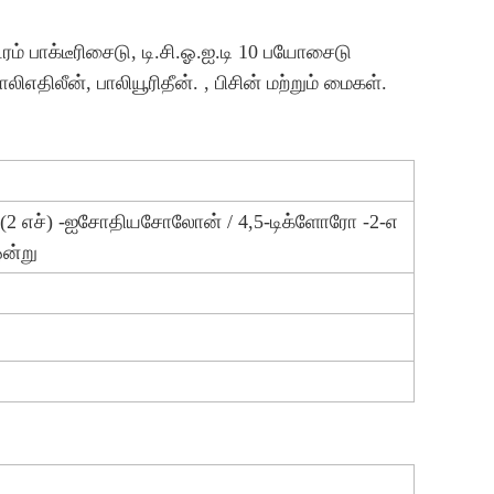
பாக்டீரிசைடு, டி.சி.ஓ.ஐ.டி 10 பயோசைடு
ிஎதிலீன், பாலியூரிதீன். , பிசின் மற்றும் மைகள்.
-3 (2 எச்) -ஐசோதியசோலோன் / 4,5-டிக்ளோரோ -2-எ
ன்று