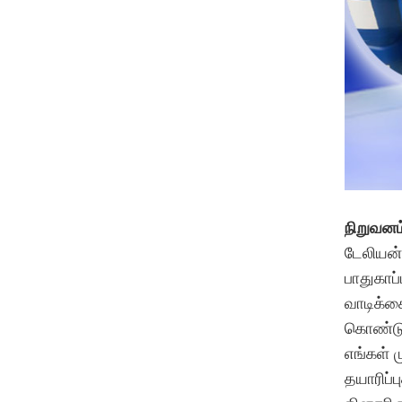
நிறுவனம
டேலியன்
பாதுகாப்
வாடிக்க
கொண்டு
எங்கள் 
தயாரிப்ப