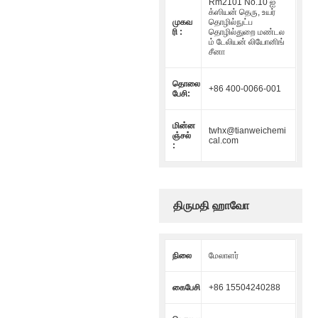
Rm2101 No.10 ஐ
க்ஸியன் தெரு, உயர்
முகவ
தொழில்நுட்ப
ரி :
தொழில்துறை மண்டல
ம் டேலியன் லியோனிங்
சீனா
தொலை
+86 400-0066-001
பேசி:
மின்ன
twhx@tianweichemi
ஞ்சல்
cal.com
:
திருமதி ஹாவோ
நிலை
மேலாளர்
கைபேசி
+86 15504240288