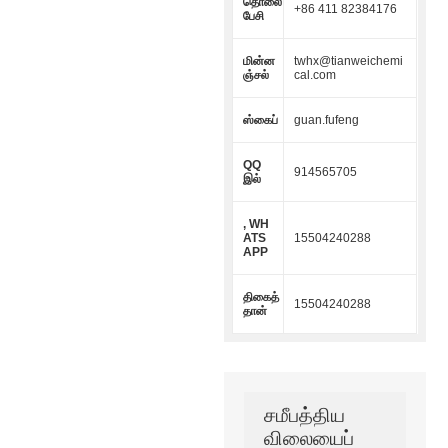
தொலை
+86 411 82384176
பேசி
மின்ன
twhx@tianweichemi
ஞ்சல்
cal.com
ஸ்கைப்
guan.fufeng
QQ
914565705
இல்
, WH
ATS
15504240288
APP
திகைத்
15504240288
தான்
சமீபத்திய
விலையைப்