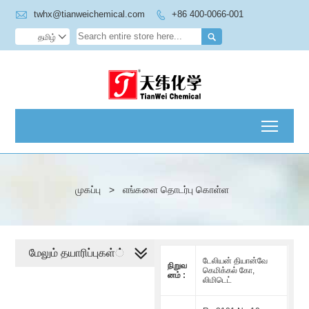

twhx@tianweichemical.com
+86 400-0066-001


தமிழ்

Toggl
முகப்பு
>
எங்களை தொடர்பு கொள்ள
மேலும் தயாரிப்புகள்்
டேலியன் தியான்வே
நிறுவ
கெமிக்கல் கோ,
னம் :
லிமிடெட்