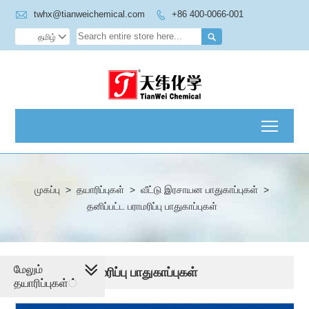

twhx@tianweichemical.com
+86 400-0066-001


தமிழ்

Toggl
முகப்பு
>
தயாரிப்புகள்
>
வீட்டு இரசாயன பாதுகாப்புகள்
>
தனிப்பட்ட பராமரிப்பு பாதுகாப்புகள்
மேலும்
தனிப்பட்ட பராமரிப்பு பாதுகாப்புகள்
தயாரிப்புகள்்