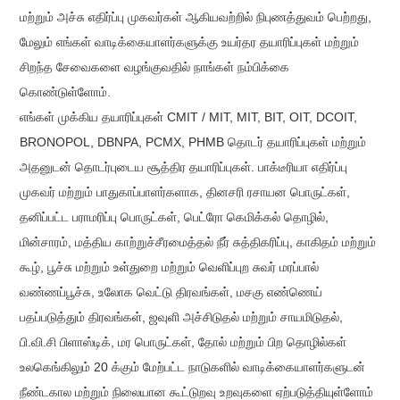
மற்றும் அச்சு எதிர்ப்பு முகவர்கள் ஆகியவற்றில் நிபுணத்துவம் பெற்றது,
மேலும் எங்கள் வாடிக்கையாளர்களுக்கு உயர்தர தயாரிப்புகள் மற்றும்
சிறந்த சேவைகளை வழங்குவதில் நாங்கள் நம்பிக்கை
கொண்டுள்ளோம்.
எங்கள் முக்கிய தயாரிப்புகள் CMIT / MIT, MIT, BIT, OIT, DCOIT,
BRONOPOL, DBNPA, PCMX, PHMB தொடர் தயாரிப்புகள் மற்றும்
அதனுடன் தொடர்புடைய சூத்திர தயாரிப்புகள். பாக்டீரியா எதிர்ப்பு
முகவர் மற்றும் பாதுகாப்பாளர்களாக, தினசரி ரசாயன பொருட்கள்,
தனிப்பட்ட பராமரிப்பு பொருட்கள், பெட்ரோ கெமிக்கல் தொழில்,
மின்சாரம், மத்திய காற்றுச்சீரமைத்தல் நீர் சுத்திகரிப்பு, காகிதம் மற்றும்
கூழ், பூச்சு மற்றும் உள்துறை மற்றும் வெளிப்புற சுவர் மரப்பால்
வண்ணப்பூச்சு, உலோக வெட்டு திரவங்கள், மசகு எண்ணெய்
பதப்படுத்தும் திரவங்கள், ஜவுளி அச்சிடுதல் மற்றும் சாயமிடுதல்,
பி.வி.சி பிளாஸ்டிக், மர பொருட்கள், தோல் மற்றும் பிற தொழில்கள்
உலகெங்கிலும் 20 க்கும் மேற்பட்ட நாடுகளில் வாடிக்கையாளர்களுடன்
நீண்டகால மற்றும் நிலையான கூட்டுறவு உறவுகளை ஏற்படுத்தியுள்ளோம்