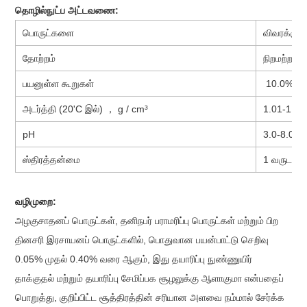
தொழில்நுட்ப அட்டவணை:
பொருட்களை
விவரக்குறிப
தோற்றம்
நிறமற்ற அல
பயனுள்ள கூறுகள்
10.0%
அடர்த்தி (20'C இல்) ， g / cm³
1.01-1.03 க
pH
3.0-8.0
ஸ்திரத்தன்மை
1 வருடத்த
வழிமுறை:
அழகுசாதனப் பொருட்கள், தனிநபர் பராமரிப்பு பொருட்கள் மற்றும் பிற
தினசரி இரசாயனப் பொருட்களில், பொதுவான பயன்பாட்டு செறிவு
0.05% முதல் 0.40% வரை ஆகும், இது தயாரிப்பு நுண்ணுயிர்
தாக்குதல் மற்றும் தயாரிப்பு சேமிப்பக சூழலுக்கு ஆளாகுமா என்பதைப்
பொறுத்து, குறிப்பிட்ட சூத்திரத்தின் சரியான அளவை நம்மால் சேர்க்க