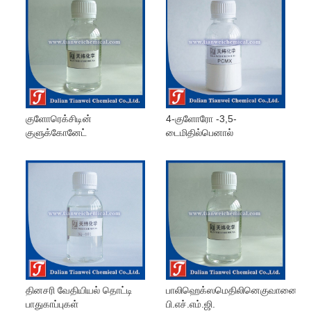
குளோரெக்சிடின்
4-குளோரோ -3,5-
குளுக்கோனேட்
டைமிதில்பெனால்
தினசரி வேதியியல் தொட்டி
பாலிஹெக்ஸமெதிலினெகுவானைட்
பாதுகாப்புகள்
பி.எச்.எம்.ஜி.